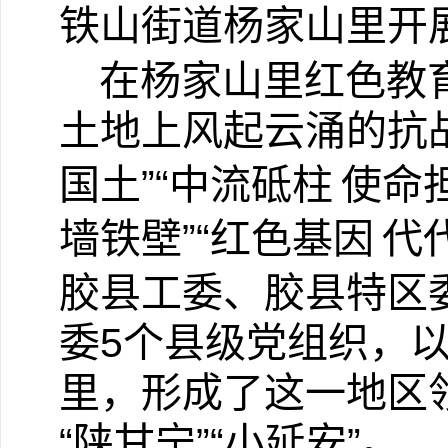
铁山街道杨家山里开
在杨家山里红色教
土地上风起云涌的抗
国土
”“
中流砥柱
使命
墙铁壁
”“
红色基因
代
胶县工委、胶县特区
委
5
个县级党组织，
里，形成了这一地区
“
陕甘宁
”“
小延安
”
。