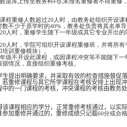
将数据库上传至教务科Ftp,未报名重修者不得重
的课程重修人数超过20人时，由教务处组织开设
时数不少于原学时的40%，教务处负责将其名单
于20人时，重修学生随下一年级或其它专业开出
。
过20人时，学院可组织开设课程重修班，并将所
和培训重修模块）。
一年级不开设此课程，或因课程冲突等不能随下一
根据情况，直接组织重修考核。
学生提出明确要求，并采取有效的检查措施督促
。若重修课程与其它所学课程在考核安排上出现
程中的一门课程的考核，冲突课程的考核由教务
得该课程相应的学分，正常重修考核通过，以实
准参加重修并通过的，重修成绩只记载
60分或合