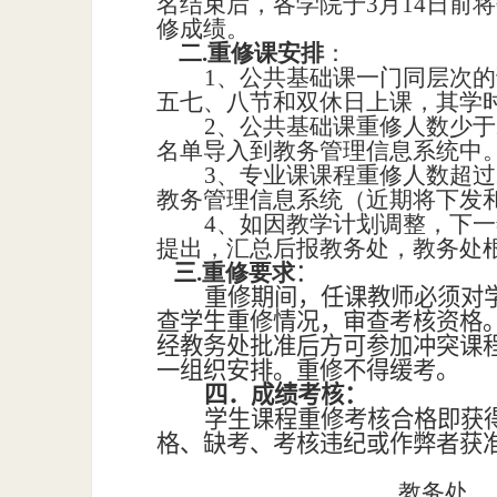
名结束后，各学院于3月14日前
修成绩。
二.重修课安排
：
1、公共基础课一门同层次
五七、八节和双休日上课，其学
2、公共基础课重修人数少
名单导入到教务管理信息系统中
3、专业课课程重修人数超
教务管理信息系统（近期将下发
4、如因教学计划调整，下
提出，汇总后报教务处，教务处
三
.重修要求
：
重修期间，任课教师必须对
查学生重修情况，审查考核资格
经教务处批准后方可参加冲突课
一组织安排。重修不得缓考。
四．成绩考核：
学生课程重修考核合格即获
格、缺考、考核违纪或作弊者获
教务处