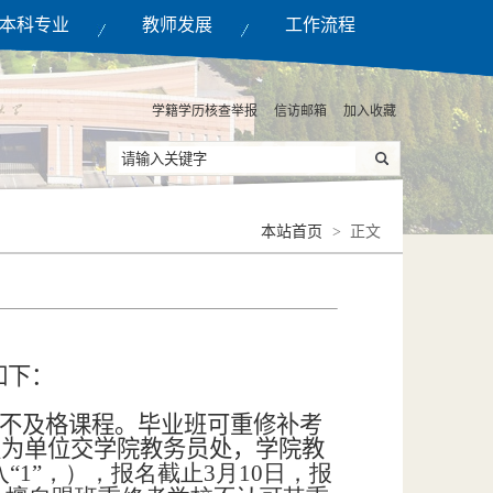
本科专业
教师发展
工作流程
学籍学历核查举报
信访邮箱
加入收藏
本站首页
> 正文
如下：
期不及格课程。毕业班可重修补考
级为单位交学院教务员处，学院教
“1”，），报名截止3月10日，报