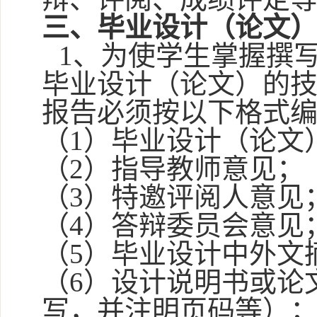
三
、
毕业设计（论文
1
、为使学生掌握撰
毕业设计（论文）的
报告必须按以下格式
（
1
）毕业设计（论文
（
2
）指导教师意见；
（
3
）特邀评阅人意见
（
4
）答辩委员会意见
（
5
）毕业设计中外文
（
6
）设计说明书或论
写，并注明页码等）