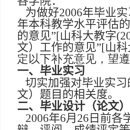
各学院：
为做好
2006
年毕业实
年本科教学水平评估的
的意见”
[
山科大教字
(2
文）工作的意见”
[
山科
定以下补充意见，望
一、毕业实习
切实加强对毕业实习
文）题目的相关度。
二、毕业设计（论文
2006
年
6
月
26
日前各
辩、评阅、成绩评定