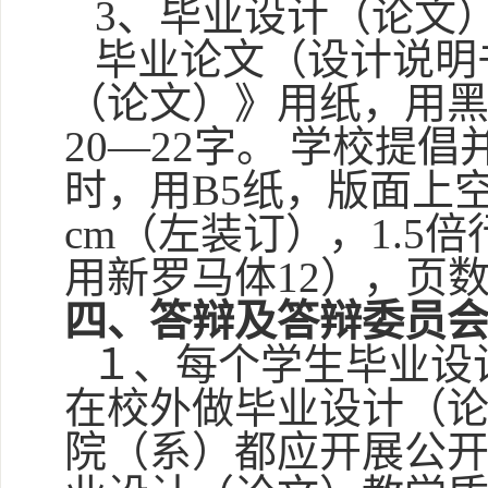
3
、毕业设计（论文
毕业论文（设计说明
（论文）》用纸，用
20—22
字。
学校提倡
时，用
B5
纸，版面上
cm
（左装订），
1.5
倍
用新罗马体
12
），页
四、答辩及答辩委员
１、每个学生毕业设
在校外做毕业设计（
院（系）都应开展公