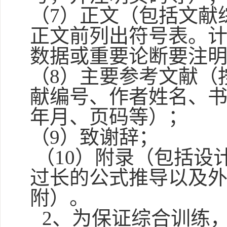
（
7
）正文（包括文献
正文前列出符号表。
数据或重要论断要注
（
8
）主要参考文献（
献编号、作者姓名、
年月、页码等）；
（
9
）致谢辞；
（
10
）附录（包括设
过长的公式推导以及
附）。
2
、为保证综合训练