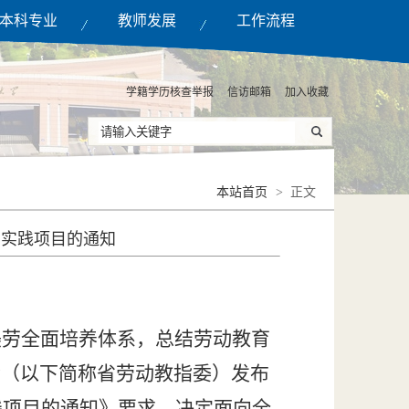
本科专业
教师发展
工作流程
学籍学历核查举报
信访邮箱
加入收藏
本站首页
> 正文
和实践项目的通知
美劳全面培养体系，总结劳动教育
会
（以下简称省劳动教指委）
发布
践项目的通知》要求，
决定
面向全