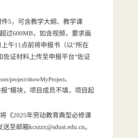
附件
5，
可含教学大纲、教学课
超过600MB，如含视频，要求画
日上午
11点
前将申报书
（
以
“所在
和佐证材料上传至申报平台
“佐证
g.com/project/showMyProject。
申报”模块，项目成员不填，项目起
，将《2025年劳动教育典型必修课
szzx@sdust.edu.cn。