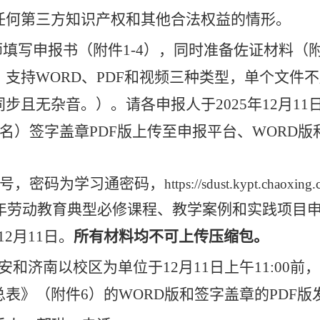
任何第三方知识产权和其他合法权益的情形。
师填写
申报书（
附件
1
-
4）
，
同时准备佐证材料（
，支持
WORD、PDF和视频三种类型，单个文件不
同步且无杂音。
）。请各申报人
于
2025年12月
11
命名）签字盖章PDF版上传至申报平台、
WORD版
号，密码为学习通密码，
https://sdust.kypt.chaoxin
25年劳动教育典型必修课程、教学案例和实践项目
年12月11日。
所有材料均不可上传压缩包。
和济南以校区为单位于12月11日上午11:00前
附件6）的WORD版和签字盖章的PDF版发送至邮箱kc