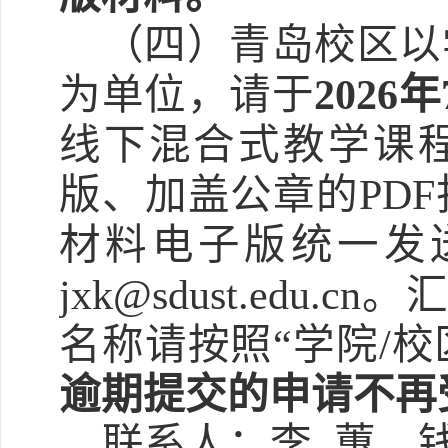
（四）青岛校区以
为单位，请于
2026
线下混合
式教学课
版、加
盖
公
章的
PD
材料电子版统一发
jxk@sdust.ed
名称请按照
“学院/
逾期提交的申请不再
联系人：李
蕙、