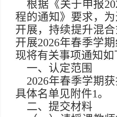
根据《关于
申报
20
程的通知》
要求
，
为
开展，持续
提
升混合
开展
202
6
年
春季
学期
现将有关事项通知如
一、
认定
范围
202
6
年
春季
学期获
具体名单见附件
1。
二、提交材料