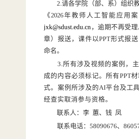
2.请各学院（部、系）组织
《
2026
年教师人工智能应用案
jxk
@
sdust
.
edu
.
cn
，逾期不再受
理
章）报送，课件以
PPT
形式报送
命名。
3.所有涉及视频的案例，
成的内容必须
标记。所有
PPT
材
式。案例所涉及的
AI
平
台及
工
经查实取消参与资格。
联系人：李
蕙、钱
凤
联系电话：
58090676、8605