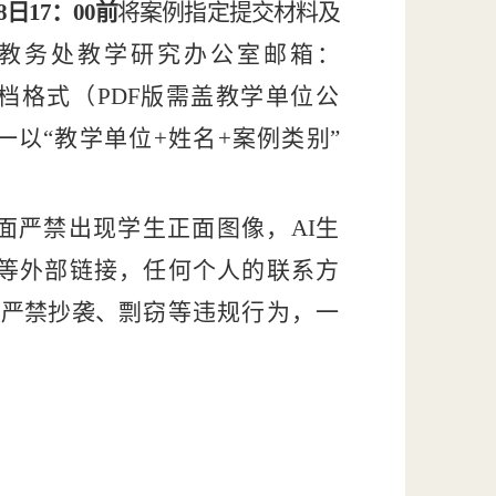
8日17：00
前
将案例指定提交材料及
教务处教学研究办公室邮箱：
档格式（
PDF
版
需盖教学单位公
一以“教学单位+姓名+案例类
别
”
画面严禁出现学生正面图像，
AI
生
等外部链接，任何个人的联系方
，严禁抄袭、
剽窃等违规行为，一