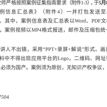
教师严格按照案例征集指南要求
（附件
1-3
），
于
5月
例信息汇总表》（附件
4）一并打包发送
至
。其中，案例信息表及汇总表以
Word
、
PDF
文
，案例视频以
MP
4格式报送，邮件及压缩包统
主讲人不出镜，采用“
PPT
+录
屏
+
解说
”形式。
料中不得出现应用平台的
Logo
，二
维码、网
址
具必须为国产。案例须为原创，无知识产权争议
7504