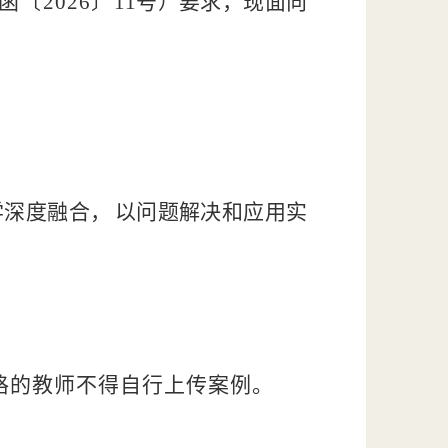
函〔
20
26〕
11号）要求，现面向
学深度融合，
以问题解决
和应用实
格的教师不得自行上传案
例。