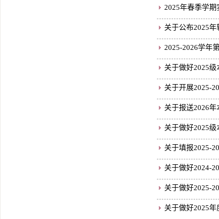
2025年春季学
关于公布2025
2025-202
关于做好2025
关于开展2025-
关于报送2026
关于做好2025
关于填报2025-
关于做好2024
关于做好2025
关于做好202