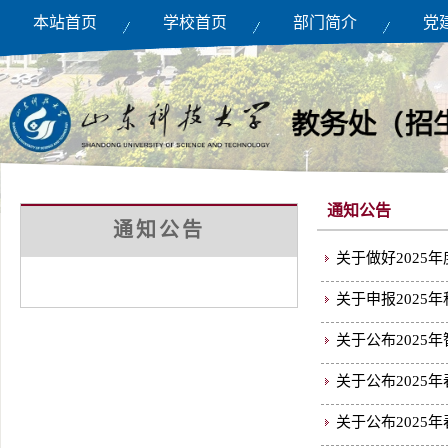
本站首页
学校首页
部门简介
党
通知公告
通知公告
关于做好2025
关于申报2025
关于公布2025
关于公布2025
关于公布2025